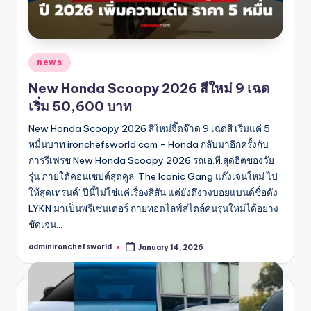
Posted
news
in
New Honda Scoopy 2026 สีใหม่ 9 เฉด
เริ่ม 50,600 บาท
New Honda Scoopy 2026 สีใหม่จี๊ดจ๊าด 9 เฉดสี เริ่มแค่ 5
หมื่นบาท ironchefsworld.com - Honda กลับมาอีกครั้งกับ
การรีเฟรช New Honda Scoopy 2026 รถเอ.ที.สุดฮิตของวัย
รุ่น ภายใต้คอนเซปต์สุดคูล ‘The Iconic Gang แก๊งเจนใหม่ ไป
ให้สุดเทรนด์’ ปีนี้ไม่ใช่แค่เรื่องสีสัน แต่ยังดึงวงบอยแบนด์ชื่อดัง
LYKN มาเป็นพรีเซนเตอร์ ถ่ายทอดไลฟ์สไตล์คนรุ่นใหม่ได้อย่าง
ชัดเจน…
adminironchefsworld
January 14, 2026
Posted
by