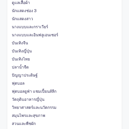
ดูแลเสื้อผ้า
นักแสดงช่อง 3
นักแสดงสาว
นางแบบและกราเวียร์
นางแบบและอินฟลูเอนเซอร์
บันเทิงจีน
บันเทิงญี่ปุ่น
บันเทิงไทย
ปลาน้ำจืด
ปัญญาประดิษฐ์
ฟุตบอล
ฟุตบอลยูฟ่า แชมเปี้ยนส์ลีก
วัตถุดิบอาหารญี่ปุ่น
วิทยาศาสตร์และนวัตกรรม
สมุนไพรและสุขภาพ
สวนและพืชผัก