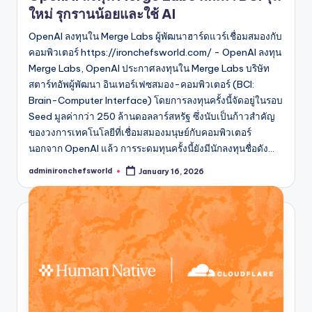
ใหม่ รุกรานน้อยและใช้ AI
OpenAI ลงทุนใน Merge Labs ผู้พัฒนาฮาร์ดแวร์เชื่อมสมองกับ
คอมพิวเตอร์ https://ironchefsworld.com/ - OpenAI ลงทุน
Merge Labs, OpenAI ประกาศลงทุนใน Merge Labs บริษัท
สตาร์ทอัพผู้พัฒนา อินเทอร์เฟซสมอง-คอมพิวเตอร์ (BCI:
Brain-Computer Interface) โดยการลงทุนครั้งนี้จัดอยู่ในรอบ
Seed มูลค่ากว่า 250 ล้านดอลลาร์สหรัฐ ซึ่งนับเป็นก้าวสำคัญ
ของวงการเทคโนโลยีที่เชื่อมสมองมนุษย์กับคอมพิวเตอร์
นอกจาก OpenAI แล้ว การระดมทุนครั้งนี้ยังมีนักลงทุนชื่อดัง…
adminironchefsworld
January 16, 2026
Posted
by