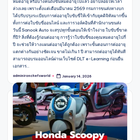
หมดอายุ หรือบางคนถึงขั้นหมดอายุไปแล้ว อย่าปล่อยให้เวลา
ล่วงเลย เพราะตั้งแต่เดือนมีนาคม 2569 กรมการขนส่งทางบก
ได้ปรับปรุงระเบียบการต่ออายุใบขับขี่ให้เข้ากับยุคดิจิทัลมากขึ้น
ทั้งการต่อใบขับขี่ออนไลน์ และการวอล์คอินที่สำนักงานขนส่ง
วันนี้ Sanook Auto จะสรุปทุกขั้นตอนให้เข้าใจง่าย ใบขับขี่ขาด
กี่ปี? สิ่งที่ต้องรู้ก่อนต่ออายุ การรู้ว่าใบขับขี่ของคุณหมดอายุไปกี่
ปี จะช่วยให้วางแผนต่ออายุได้ถูกต้อง เพราะขั้นตอนการต่ออายุ
แตกต่างกันอย่างชัดเจน ขาดไม่เกิน 1 ปี สามารถต่ออายุได้ทันที
สามารถอบรมออนไลน์ผ่านเว็บไซต์ DLT e-Learning ก่อนยื่น
เอกสาร…
adminironchefsworld
January 14, 2026
Posted
by