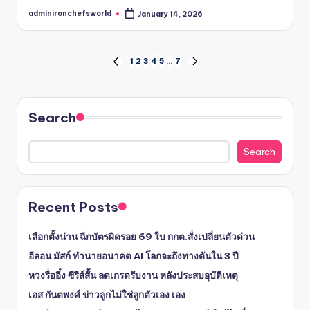
adminironchefsworld
January 14, 2026
Posted
by
Posts
1
2
3
4
5
…
7
PREVIOUS
NEXT
PAGE
PAGE
pagination
Search
Search
Recent Posts
เลือกตั้งน่าน ฉีกบัตรผิดรอย 69 ใบ กกต.สั่งเปลี่ยนตัวด่วน
อีลอน มัสก์ ทำนายอนาคต AI โลกจะถึงทางตันใน 3 ปี
หวงรื่ออิ๋ง ซีรีส์สั้น ลดเกรดรับงาน หลังประสบอุบัติเหตุ
เอส กันตพงศ์ ข่าวลูกไม่ใช่ลูกตัวเอง เอง