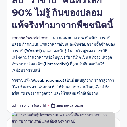
90% ไม่รู้ กินของปลอม
แท้จริงทำมาจากพืชชนิดนี้
ironchefsworld.com
– ความแตกต่างวาซาบิแท้กับวาซาบิ
ปลอม ถ้าคุณเป็นแฟนอาหารญี่ปุ่นและชื่นชอบความจี๊ดจ๊าดของ
วาซาบิ (Wasabi) คุณอาจจะไม่รู้ว่าส่วนใหญ่ของวาซาบิที่
เสิร์ฟตามร้านอาหารหรือในซูเปอร์มาร์เก็ต เป็น แท้จริงแล้วถูก
ทำจาก ฮอร์สแรดิช (Horseradish) ที่ถูกปรับสีและกลิ่นให้
เหมือนวาซาบิแท้
วาซาบิแท้ (Wasabi japonica) เป็นพืชที่ปลูกยาก ราคาสูงกว่า
กิโลกรัมละหลายพันบาท ทำให้ร้านอาหารส่วนใหญ่เลือกใช้ฮ
อร์สแรดิชซึ่งราคาถูกกว่า และให้รสสัมผัสใกล้เคียงกัน
adminironchefsworld
January 23, 2026
Posted
by