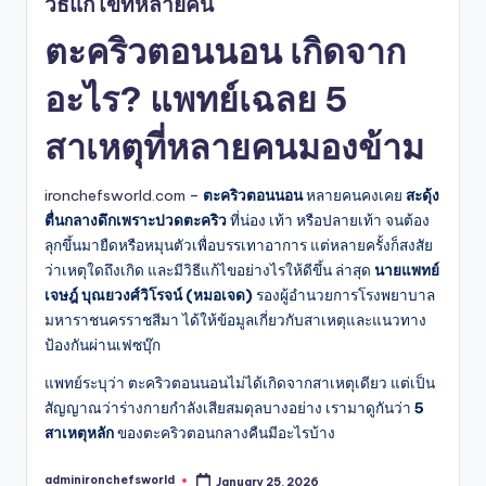
วิธีแก้ไขที่หลายคน
ตะคริวตอนนอน เกิดจาก
อะไร? แพทย์เฉลย 5
สาเหตุที่หลายคนมองข้าม
ironchefsworld.com
–
ตะคริวตอนนอน
หลายคนคงเคย
สะดุ้ง
ตื่นกลางดึกเพราะปวดตะคริว
ที่น่อง เท้า หรือปลายเท้า จนต้อง
ลุกขึ้นมายืดหรือหมุนตัวเพื่อบรรเทาอาการ แต่หลายครั้งก็สงสัย
ว่าเหตุใดถึงเกิด และมีวิธีแก้ไขอย่างไรให้ดีขึ้น ล่าสุด
นายแพทย์
เจษฎ์ บุณยวงศ์วิโรจน์ (หมอเจด)
รองผู้อำนวยการโรงพยาบาล
มหาราชนครราชสีมา ได้ให้ข้อมูลเกี่ยวกับสาเหตุและแนวทาง
ป้องกันผ่านเฟซบุ๊ก
แพทย์ระบุว่า ตะคริวตอนนอนไม่ได้เกิดจากสาเหตุเดียว แต่เป็น
สัญญาณว่าร่างกายกำลังเสียสมดุลบางอย่าง เรามาดูกันว่า
5
สาเหตุหลัก
ของตะคริวตอนกลางคืนมีอะไรบ้าง
adminironchefsworld
January 25, 2026
Posted