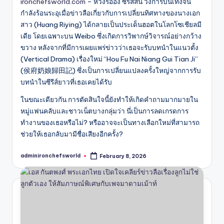
ironchefsworld.com
– หวงรื่ออิ๋ง ซีรีส์สั้น วงการบันเทิงจีน
กำลังร้อนระอุเมื่อข่าวลือเกี่ยวกับการเปลี่ยนทิศทางของนางเอก
สาว (Huang Riying) ได้กลายเป็นประเด็นฮอตในโลกโซเชียลมี
เดีย โดยเฉพาะบน Weibo ซึ่งเกิดการวิพากษ์วิจารณ์อย่างกว้าง
ขวาง หลังจากที่มีการเผยแพร่ข่าวว่าเธอจะรับบทนำในแนวตั้ง
(Vertical Drama) เรื่องใหม่ “Hou Fu Nai Niang Gui Tian Ji”
(侯府奶娘歸田記) ซึ่งเป็นการเปลี่ยนแปลงครั้งใหญ่จากการรับ
บทนำในซีรีส์ยาวที่เธอเคยได้รับ
ในขณะเดียวกัน การตัดสินใจนี้ยังทำให้เกิดคำถามมากมายใน
หมู่แฟนคลับและชาวเน็ตบางกลุ่มว่า นี่เป็นการลดเกรดการ
ทำงานของเธอหรือไม่? หรืออาจจะเป็นทางเลือกใหม่ที่สามารถ
ช่วยให้เธอกลับมามีชื่อเสียงอีกครั้ง?
adminironchefsworld
February 8, 2026
Posted
by