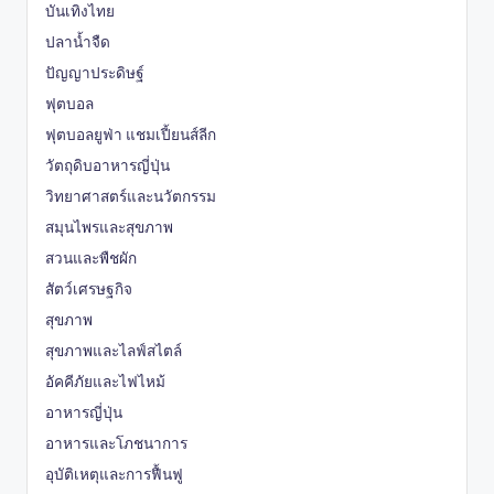
บันเทิงไทย
ปลาน้ำจืด
ปัญญาประดิษฐ์
ฟุตบอล
ฟุตบอลยูฟ่า แชมเปี้ยนส์ลีก
วัตถุดิบอาหารญี่ปุ่น
วิทยาศาสตร์และนวัตกรรม
สมุนไพรและสุขภาพ
สวนและพืชผัก
สัตว์เศรษฐกิจ
สุขภาพ
สุขภาพและไลฟ์สไตล์
อัคคีภัยและไฟไหม้
อาหารญี่ปุ่น
อาหารและโภชนาการ
อุบัติเหตุและการฟื้นฟู