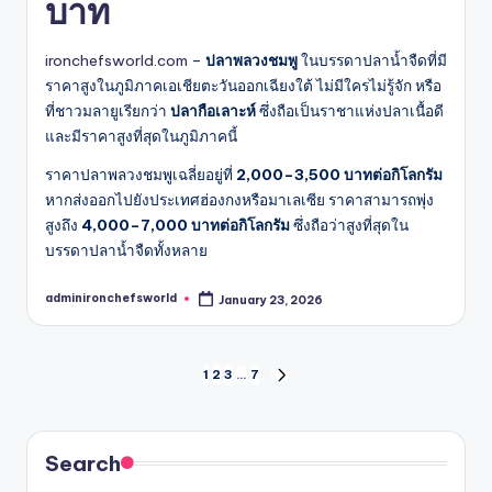
บาท
ironchefsworld.com
–
ปลาพลวงชมพู
ในบรรดาปลาน้ำจืดที่มี
ราคาสูงในภูมิภาคเอเชียตะวันออกเฉียงใต้ ไม่มีใครไม่รู้จัก หรือ
ที่ชาวมลายูเรียกว่า
ปลากือเลาะห์
ซึ่งถือเป็นราชาแห่งปลาเนื้อดี
และมีราคาสูงที่สุดในภูมิภาคนี้
ราคาปลาพลวงชมพูเฉลี่ยอยู่ที่
2,000–3,500 บาทต่อกิโลกรัม
หากส่งออกไปยังประเทศฮ่องกงหรือมาเลเซีย ราคาสามารถพุ่ง
สูงถึง
4,000–7,000 บาทต่อกิโลกรัม
ซึ่งถือว่าสูงที่สุดใน
บรรดาปลาน้ำจืดทั้งหลาย
adminironchefsworld
January 23, 2026
Posted
by
Posts
1
2
3
…
7
NEXT
PAGE
pagination
Search