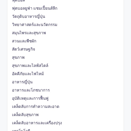
ฟุตบอลยูฟ่า แชมเปี้ยนส์ลีก
วัตถุดิบอาหารญี่ปุ่น
วิทยาศาสตร์และนวัตกรรม
สมุนไพรและสุขภาพ
สวนและพืชผัก
สัตว์เศรษฐกิจ
สุขภาพ
สุขภาพและไลฟ์สไตล์
อัคคีภัยและไฟไหม้
อาหารญี่ปุ่น
อาหารและโภชนาการ
อุบัติเหตุและการฟื้นฟู
เคล็ดลับการทำความสะอาด
เคล็ดลับสุขภาพ
เคล็ดลับอาหารและเครื่องปรุง
เทคโนโลยี