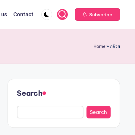
 us
Contact
Subscribe
Home
»
กล้วย
Search
Search