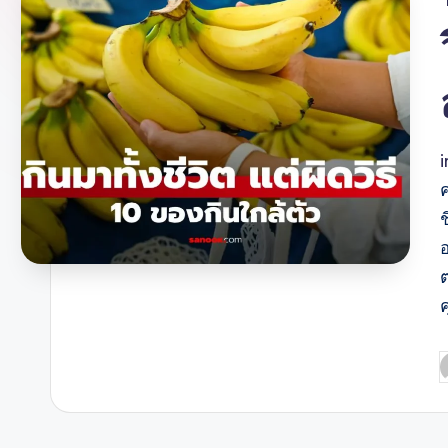
ช
ค
P
b