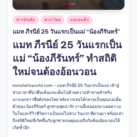
Posted
ข่าวบันเทิง
ดาราไทย
แม่และเด็ก
in
แมท ภีรนีย์ 25 วันแรกเป็นแม่ “น้องภีรันทร์”
แมท ภีรนีย์ 25 วันแรกเป็น
แม่ “น้องภีรันทร์” ทำสถิติ
ใหม่จนต้องอ้อนวอน
ironchefsworld.com
– แมท ภีรนีย์ 25 วันแรกเป็นแม่ เข้าสู่
ช่วงเวลาที่น่าตื่นเต้นและเต็มไปด้วยความท้าทายสำหรับ
นางเอกสาวชื่อดังของไทย หลังจากเธอได้กลายเป็นคุณแม่เต็ม
ตัวของ น้องภีรันทร์ ลูกชายสุดน่ารัก งานนี้เธอออกมาเผยความ
ในใจและรีวิวชีวิตการเป็นแม่ในช่วง วันแรก ที่ผ่านมา พร้อมเล่า
ถึงสถิติใหม่ที่เกิดขึ้นกับลูกชายจนคุณแม่ถึงกับต้องอ้อนวอนให้
เกิดซ้ำอีก