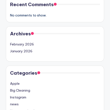
Recent Comments
No comments to show.
Archives
February 2026
January 2026
Categories
Apple
Big Cleaning
Instagram
news