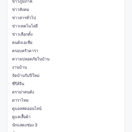
ข่าวภูมิภาค
ข่าวสังคม
ข่าวสารทั่วไป
ข่าวเทคโนโลยี
ข่าวเลือกตั้ง
คนดังเอเชีย
ครอบครัวดารา
ความปลอดภัยในบ้าน
งานบ้าน
จัดบ้านรับปีใหม่
ซีรีส์จีน
ดราม่าคนดัง
ดาราไทย
ดูบอลสดออนไลน์
ดูแลเสื้อผ้า
นักแสดงช่อง 3