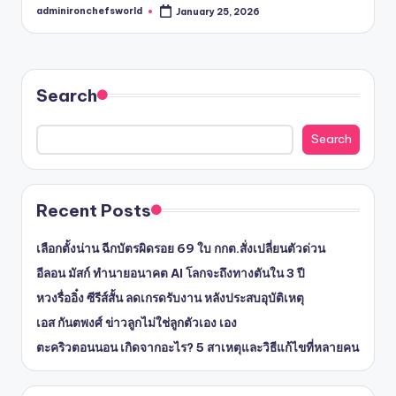
adminironchefsworld
January 25, 2026
Posted
by
Search
Search
Recent Posts
เลือกตั้งน่าน ฉีกบัตรผิดรอย 69 ใบ กกต.สั่งเปลี่ยนตัวด่วน
อีลอน มัสก์ ทำนายอนาคต AI โลกจะถึงทางตันใน 3 ปี
หวงรื่ออิ๋ง ซีรีส์สั้น ลดเกรดรับงาน หลังประสบอุบัติเหตุ
เอส กันตพงศ์ ข่าวลูกไม่ใช่ลูกตัวเอง เอง
ตะคริวตอนนอน เกิดจากอะไร? 5 สาเหตุและวิธีแก้ไขที่หลายคน