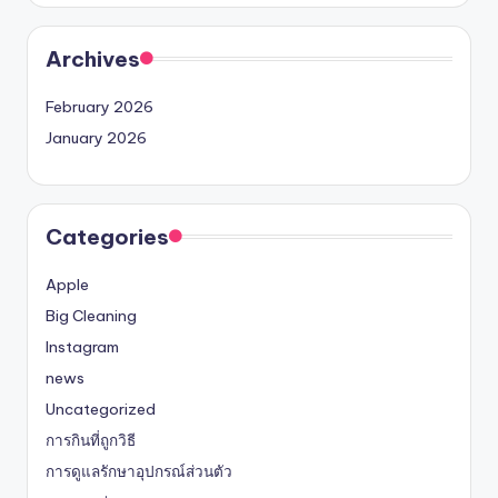
Archives
February 2026
January 2026
Categories
Apple
Big Cleaning
Instagram
news
Uncategorized
การกินที่ถูกวิธี
การดูแลรักษาอุปกรณ์ส่วนตัว