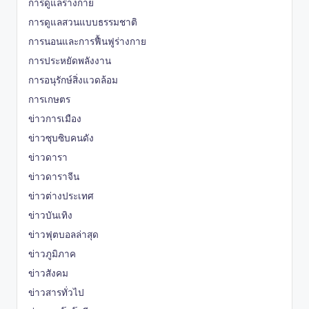
การดูแลร่างกาย
การดูแลสวนแบบธรรมชาติ
การนอนและการฟื้นฟูร่างกาย
การประหยัดพลังงาน
การอนุรักษ์สิ่งแวดล้อม
การเกษตร
ข่าวการเมือง
ข่าวซุบซิบคนดัง
ข่าวดารา
ข่าวดาราจีน
ข่าวต่างประเทศ
ข่าวบันเทิง
ข่าวฟุตบอลล่าสุด
ข่าวภูมิภาค
ข่าวสังคม
ข่าวสารทั่วไป