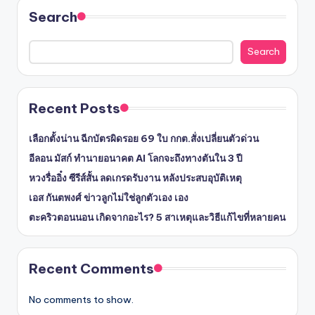
Search
Search
Recent Posts
เลือกตั้งน่าน ฉีกบัตรผิดรอย 69 ใบ กกต.สั่งเปลี่ยนตัวด่วน
อีลอน มัสก์ ทำนายอนาคต AI โลกจะถึงทางตันใน 3 ปี
หวงรื่ออิ๋ง ซีรีส์สั้น ลดเกรดรับงาน หลังประสบอุบัติเหตุ
เอส กันตพงศ์ ข่าวลูกไม่ใช่ลูกตัวเอง เอง
ตะคริวตอนนอน เกิดจากอะไร? 5 สาเหตุและวิธีแก้ไขที่หลายคน
Recent Comments
No comments to show.