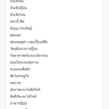
บันเทิงจีน
บันเทิงญี่ปุ่น
บันเทิงไทย
ปลาน้ำจืด
ปัญญาประดิษฐ์
ฟุตบอล
ฟุตบอลยูฟ่า แชมเปี้ยนส์ลีก
วัตถุดิบอาหารญี่ปุ่น
วิทยาศาสตร์และนวัตกรรม
สมุนไพรและสุขภาพ
สวนและพืชผัก
สัตว์เศรษฐกิจ
สุขภาพ
สุขภาพและไลฟ์สไตล์
อัคคีภัยและไฟไหม้
อาหารญี่ปุ่น