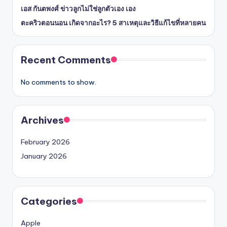
เอส กันตพงศ์ ข่าวลูกไม่ใช่ลูกตัวเอง เอง
ตะคริวตอนนอน เกิดจากอะไร? 5 สาเหตุและวิธีแก้ไขที่หลายคน
Recent Comments
No comments to show.
Archives
February 2026
January 2026
Categories
Apple