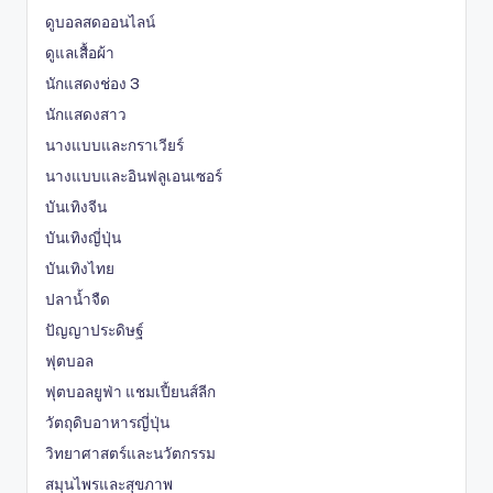
ดูบอลสดออนไลน์
ดูแลเสื้อผ้า
นักแสดงช่อง 3
นักแสดงสาว
นางแบบและกราเวียร์
นางแบบและอินฟลูเอนเซอร์
บันเทิงจีน
บันเทิงญี่ปุ่น
บันเทิงไทย
ปลาน้ำจืด
ปัญญาประดิษฐ์
ฟุตบอล
ฟุตบอลยูฟ่า แชมเปี้ยนส์ลีก
วัตถุดิบอาหารญี่ปุ่น
วิทยาศาสตร์และนวัตกรรม
สมุนไพรและสุขภาพ