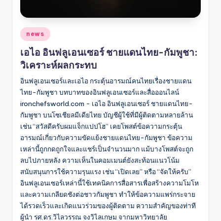
Posted
news
in
เอไอ อินฟลูเอนเซอร์ ชายแดนไทย-กัมพูชา:
วิเคราะห์ผลกระทบ
อินฟลูเอนเซอร์และเอไอ กระตุ้นอารมณ์คนไทยเรื่องชายแดน
ไทย-กัมพูชา บทบาทของอินฟลูเอนเซอร์และสื่อออนไลน์
ironchefsworld.com - เอไอ อินฟลูเอนเซอร์ ชายแดนไทย-
กัมพูชา บนโซเชียลมีเดียไทย บัญชีผู้ใช้ที่มีผู้ติดตามหลายล้าน
เช่น “สวัสดีครับผมแจ็กแปปโฮ” เคยโพสต์ข้อความกระตุ้น
อารมณ์เกี่ยวกับความขัดแย้งชายแดนไทย-กัมพูชา ข้อความ
เหล่านี้ถูกกดถูกใจและแชร์เป็นจำนวนมาก แม้บางโพสต์จะถูก
ลบไปภายหลัง ความเห็นในคอมเมนต์ยังสะท้อนแนวโน้ม
สนับสนุนการใช้ความรุนแรง เช่น “เปิดเลย” หรือ “จัดให้ครับ”
อินฟลูเอนเซอร์เหล่านี้ใช้เทคนิคการสื่อสารเพื่อสร้างความโมโห
และความเกลียดชังต่อชาวกัมพูชา ทำให้ข้อความแพร่กระจาย
ได้รวดเร็วและเกิดแนวร่วมของผู้ติดตาม ความสำคัญของท่าที
ผู้นำ รศ.ดร.วิไลวรรณ จงวิไลเกษม จากมหาวิทยาลัย