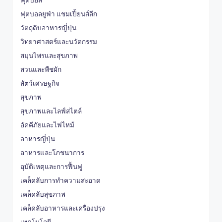
ฟุตบอลยูฟ่า แชมเปี้ยนส์ลีก
วัตถุดิบอาหารญี่ปุ่น
วิทยาศาสตร์และนวัตกรรม
สมุนไพรและสุขภาพ
สวนและพืชผัก
สัตว์เศรษฐกิจ
สุขภาพ
สุขภาพและไลฟ์สไตล์
อัคคีภัยและไฟไหม้
อาหารญี่ปุ่น
อาหารและโภชนาการ
อุบัติเหตุและการฟื้นฟู
เคล็ดลับการทำความสะอาด
เคล็ดลับสุขภาพ
เคล็ดลับอาหารและเครื่องปรุง
เทคโนโลยี