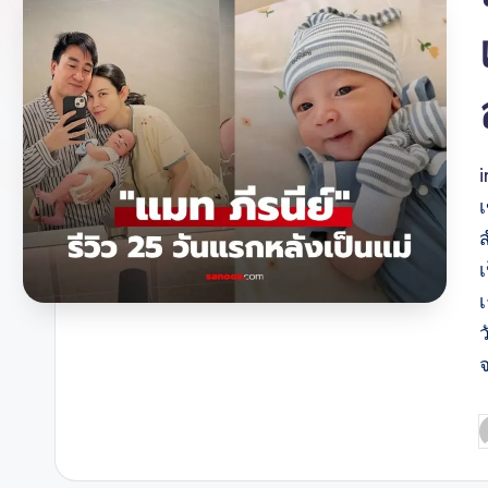
เ
เ
ว
P
b