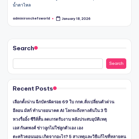
น้ำตาไหล
adminironchefsworld
January 18, 2026
Posted
by
Search
Search
Recent Posts
เลือกตั้งน่าน ฉีกบัตรผิดรอย 69 ใบ กกต.สั่งเปลี่ยนตัวด่วน
อีลอน มัสก์ ทำนายอนาคต AI โลกจะถึงทางตันใน 3 ปี
หวงรื่ออิ๋ง ซีรีส์สั้น ลดเกรดรับงาน หลังประสบอุบัติเหตุ
เอส กันตพงศ์ ข่าวลูกไม่ใช่ลูกตัวเอง เอง
ตะคริวตอนนอน เกิดจากอะไร? 5 สาเหตุและวิธีแก้ไขที่หลายคน