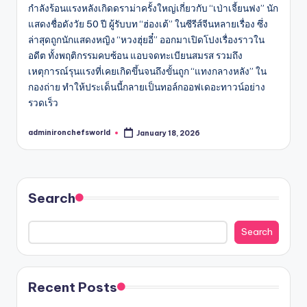
กำลังร้อนแรงหลังเกิดดราม่าครั้งใหญ่เกี่ยวกับ “เป่าเจี้ยนฟง” นัก
แสดงชื่อดังวัย 50 ปี ผู้รับบท “ฮ่องเต้” ในซีรีส์จีนหลายเรื่อง ซึ่ง
ล่าสุดถูกนักแสดงหญิง “หวงฮุ่ยอี๋” ออกมาเปิดโปงเรื่องราวใน
อดีต ทั้งพฤติกรรมคบซ้อน แอบจดทะเบียนสมรส รวมถึง
เหตุการณ์รุนแรงที่เคยเกิดขึ้นจนถึงขั้นถูก “แทงกลางหลัง” ใน
กองถ่าย ทำให้ประเด็นนี้กลายเป็นทอล์กออฟเดอะทาวน์อย่าง
รวดเร็ว
adminironchefsworld
January 18, 2026
Posted
by
Search
Search
Recent Posts