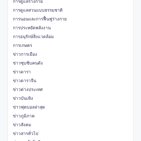
การดูแลร่างกาย
การดูแลสวนแบบธรรมชาติ
การนอนและการฟื้นฟูร่างกาย
การประหยัดพลังงาน
การอนุรักษ์สิ่งแวดล้อม
การเกษตร
ข่าวการเมือง
ข่าวซุบซิบคนดัง
ข่าวดารา
ข่าวดาราจีน
ข่าวต่างประเทศ
ข่าวบันเทิง
ข่าวฟุตบอลล่าสุด
ข่าวภูมิภาค
ข่าวสังคม
ข่าวสารทั่วไป