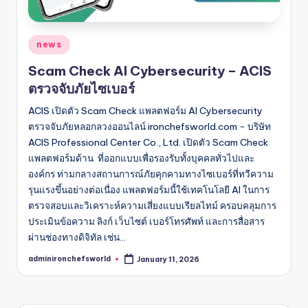
Posted
news
in
Scam Check AI Cybersecurity – ACIS
ตรวจจับภัยไซเบอร์
ACIS เปิดตัว Scam Check แพลตฟอร์ม AI Cybersecurity
ตรวจจับภัยหลอกลวงออนไลน์ ironchefsworld.com - บริษัท
ACIS Professional Center Co., Ltd. เปิดตัว Scam Check
แพลตฟอร์มด้าน ที่ออกแบบเพื่อรองรับทั้งบุคคลทั่วไปและ
องค์กร ท่ามกลางสถานการณ์ภัยคุกคามทางไซเบอร์ที่ทวีความ
รุนแรงขึ้นอย่างต่อเนื่อง แพลตฟอร์มนี้ใช้เทคโนโลยี AI ในการ
ตรวจสอบและวิเคราะห์ความเสี่ยงแบบเรียลไทม์ ครอบคลุมการ
ประเมินข้อความ ลิงก์ เว็บไซต์ เบอร์โทรศัพท์ และการสื่อสาร
ผ่านช่องทางดิจิทัล เช่น…
adminironchefsworld
January 11, 2026
Posted
by