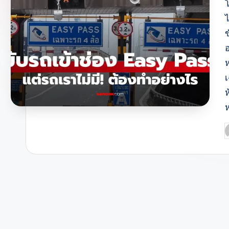
ข
เ
ห
P
b