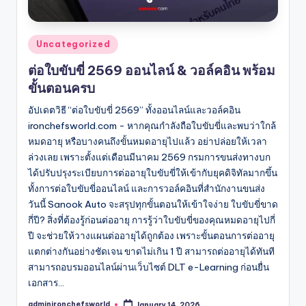
Posted
Uncategorized
in
ต่อใบขับขี่ 2569 ออนไลน์ & วอล์คอิน พร้อม
ขั้นตอนครบ
อัปเดตวิธี “ต่อใบขับขี่ 2569” ทั้งออนไลน์และวอล์คอิน
ironchefsworld.com - หากคุณกำลังถือใบขับขี่และพบว่าใกล้
หมดอายุ หรือบางคนถึงขั้นหมดอายุไปแล้ว อย่าปล่อยให้เวลา
ล่วงเลย เพราะตั้งแต่เดือนมีนาคม 2569 กรมการขนส่งทางบก
ได้ปรับปรุงระเบียบการต่ออายุใบขับขี่ให้เข้ากับยุคดิจิทัลมากขึ้น
ทั้งการต่อใบขับขี่ออนไลน์ และการวอล์คอินที่สำนักงานขนส่ง
วันนี้ Sanook Auto จะสรุปทุกขั้นตอนให้เข้าใจง่าย ใบขับขี่ขาด
กี่ปี? สิ่งที่ต้องรู้ก่อนต่ออายุ การรู้ว่าใบขับขี่ของคุณหมดอายุไปกี่
ปี จะช่วยให้วางแผนต่ออายุได้ถูกต้อง เพราะขั้นตอนการต่ออายุ
แตกต่างกันอย่างชัดเจน ขาดไม่เกิน 1 ปี สามารถต่ออายุได้ทันที
สามารถอบรมออนไลน์ผ่านเว็บไซต์ DLT e-Learning ก่อนยื่น
เอกสาร…
adminironchefsworld
January 14, 2026