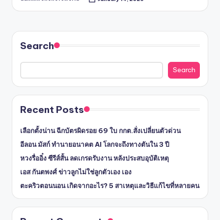
Posted
by
Search
Search
Recent Posts
เลือกตั้งน่าน ฉีกบัตรผิดรอย 69 ใบ กกต.สั่งเปลี่ยนตัวด่วน
อีลอน มัสก์ ทำนายอนาคต AI โลกจะถึงทางตันใน 3 ปี
หวงรื่ออิ๋ง ซีรีส์สั้น ลดเกรดรับงาน หลังประสบอุบัติเหตุ
เอส กันตพงศ์ ข่าวลูกไม่ใช่ลูกตัวเอง เอง
ตะคริวตอนนอน เกิดจากอะไร? 5 สาเหตุและวิธีแก้ไขที่หลายคน