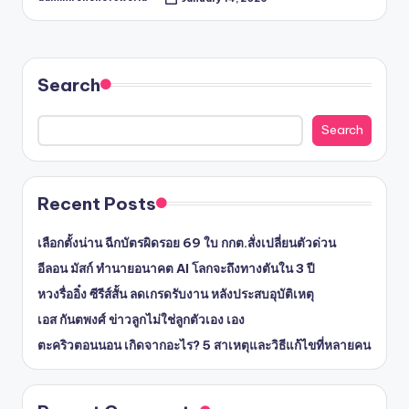
Posted
by
Search
Search
Recent Posts
เลือกตั้งน่าน ฉีกบัตรผิดรอย 69 ใบ กกต.สั่งเปลี่ยนตัวด่วน
อีลอน มัสก์ ทำนายอนาคต AI โลกจะถึงทางตันใน 3 ปี
หวงรื่ออิ๋ง ซีรีส์สั้น ลดเกรดรับงาน หลังประสบอุบัติเหตุ
เอส กันตพงศ์ ข่าวลูกไม่ใช่ลูกตัวเอง เอง
ตะคริวตอนนอน เกิดจากอะไร? 5 สาเหตุและวิธีแก้ไขที่หลายคน