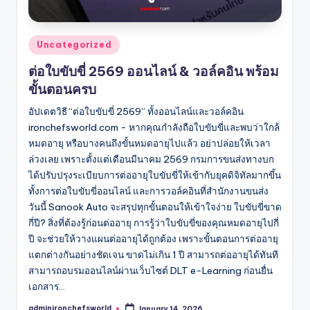
Posted
Uncategorized
in
ต่อใบขับขี่ 2569 ออนไลน์ & วอล์คอิน พร้อม
ขั้นตอนครบ
อัปเดตวิธี “ต่อใบขับขี่ 2569” ทั้งออนไลน์และวอล์คอิน
ironchefsworld.com - หากคุณกำลังถือใบขับขี่และพบว่าใกล้
หมดอายุ หรือบางคนถึงขั้นหมดอายุไปแล้ว อย่าปล่อยให้เวลา
ล่วงเลย เพราะตั้งแต่เดือนมีนาคม 2569 กรมการขนส่งทางบก
ได้ปรับปรุงระเบียบการต่ออายุใบขับขี่ให้เข้ากับยุคดิจิทัลมากขึ้น
ทั้งการต่อใบขับขี่ออนไลน์ และการวอล์คอินที่สำนักงานขนส่ง
วันนี้ Sanook Auto จะสรุปทุกขั้นตอนให้เข้าใจง่าย ใบขับขี่ขาด
กี่ปี? สิ่งที่ต้องรู้ก่อนต่ออายุ การรู้ว่าใบขับขี่ของคุณหมดอายุไปกี่
ปี จะช่วยให้วางแผนต่ออายุได้ถูกต้อง เพราะขั้นตอนการต่ออายุ
แตกต่างกันอย่างชัดเจน ขาดไม่เกิน 1 ปี สามารถต่ออายุได้ทันที
สามารถอบรมออนไลน์ผ่านเว็บไซต์ DLT e-Learning ก่อนยื่น
เอกสาร…
adminironchefsworld
January 14, 2026