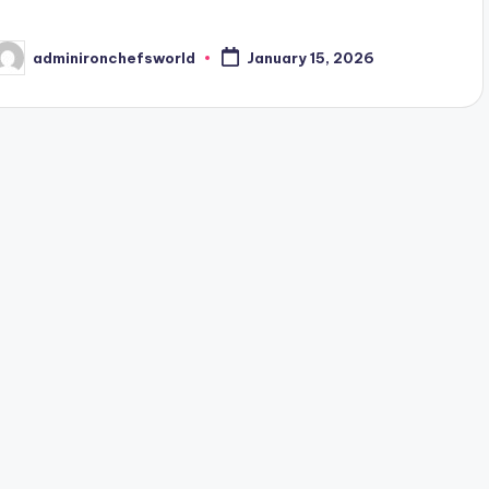
adminironchefsworld
January 15, 2026
osted
y