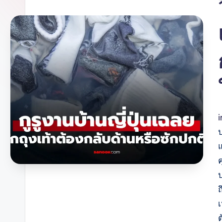
ป
แ
ถ
ต