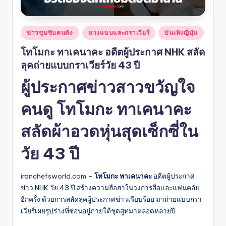
Posted
ข่าวซุบซิบคนดัง
นางแบบและกราเวียร์
บันเทิงญี่ปุ่น
in
โทโมกะ ทาเคนาคะ อดีตผู้ประกาศ NHK สลัด
ลุคถ่ายแบบกราเวียร์วัย 43 ปี
ผู้ประกาศข่าวสาวขวัญใจ
คนดู โทโมกะ ทาเคนาคะ
สลัดผ้าอวดหุ่นสุดเซ็กซี่ใน
วัย 43 ปี
ironchefsworld.com
–
โทโมกะ ทาเคนาคะ
อดีตผู้ประกาศ
ข่าว NHK วัย 43 ปี สร้างความฮือฮาในวงการสื่อและแฟนคลับ
อีกครั้ง ด้วยการสลัดลุคผู้ประกาศข่าวเรียบร้อย มาถ่ายแบบกรา
เวียร์เผยรูปร่างที่ซ่อนอยู่ภายใต้ชุดสูทมาตลอดหลายปี