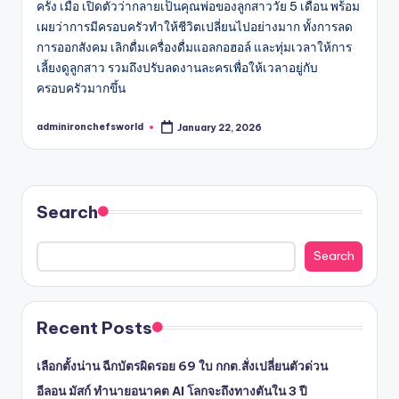
ครั้ง เมื่อ เปิดตัวว่ากลายเป็นคุณพ่อของลูกสาววัย 5 เดือน พร้อม
เผยว่าการมีครอบครัวทำให้ชีวิตเปลี่ยนไปอย่างมาก ทั้งการลด
การออกสังคม เลิกดื่มเครื่องดื่มแอลกอฮอล์ และทุ่มเวลาให้การ
เลี้ยงดูลูกสาว รวมถึงปรับลดงานละครเพื่อให้เวลาอยู่กับ
ครอบครัวมากขึ้น
adminironchefsworld
January 22, 2026
Posted
by
Search
Search
Recent Posts
เลือกตั้งน่าน ฉีกบัตรผิดรอย 69 ใบ กกต.สั่งเปลี่ยนตัวด่วน
อีลอน มัสก์ ทำนายอนาคต AI โลกจะถึงทางตันใน 3 ปี