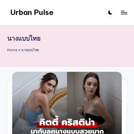
Urban Pulse
Skip
to
content
นางแบบไทย
Home
»
นางแบบไทย