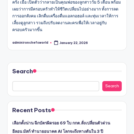
ครั้ง เมื่อ เปิดตัวว่ากลายเป็นคุณพ่อของลูกสาววัย 5 เดือน พร้อม
เผยว่าการมีครอบครัวทำให้ชีวิตเปลี่ยนไปอย่างมาก ทั้งการลด
การออกสังคม เลิกดื่มเครื่องดื่มแอลกอฮอล์ และทุ่มเวลาให้การ
เลี้ยงดูลูกสาว รวมถึงปรับลดงานละครเพื่อให้เวลาอยู่กับ
ครอบครัวมากขึ้น
adminironchefsworld
January 22, 2026
Posted
by
Search
Search
Recent Posts
เลือกตั้งน่าน ฉีกบัตรผิดรอย 69 ใบ กกต.สั่งเปลี่ยนตัวด่วน
อีลอน มัสก์ ทำนายอนาคต AI โลกจะถึงทางตันใน 3 ปี