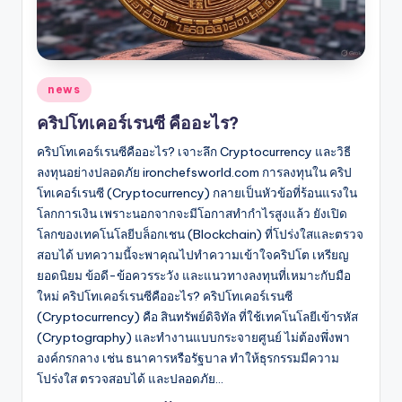
Posted
news
in
คริปโทเคอร์เรนซี คืออะไร?
คริปโทเคอร์เรนซีคืออะไร? เจาะลึก Cryptocurrency และวิธี
ลงทุนอย่างปลอดภัย ironchefsworld.com การลงทุนใน คริป
โทเคอร์เรนซี (Cryptocurrency) กลายเป็นหัวข้อที่ร้อนแรงใน
โลกการเงิน เพราะนอกจากจะมีโอกาสทำกำไรสูงแล้ว ยังเปิด
โลกของเทคโนโลยีบล็อกเชน (Blockchain) ที่โปร่งใสและตรวจ
สอบได้ บทความนี้จะพาคุณไปทำความเข้าใจคริปโต เหรียญ
ยอดนิยม ข้อดี-ข้อควรระวัง และแนวทางลงทุนที่เหมาะกับมือ
ใหม่ คริปโทเคอร์เรนซีคืออะไร? คริปโทเคอร์เรนซี
(Cryptocurrency) คือ สินทรัพย์ดิจิทัล ที่ใช้เทคโนโลยีเข้ารหัส
(Cryptography) และทำงานแบบกระจายศูนย์ ไม่ต้องพึ่งพา
องค์กรกลาง เช่น ธนาคารหรือรัฐบาล ทำให้ธุรกรรมมีความ
โปร่งใส ตรวจสอบได้ และปลอดภัย…