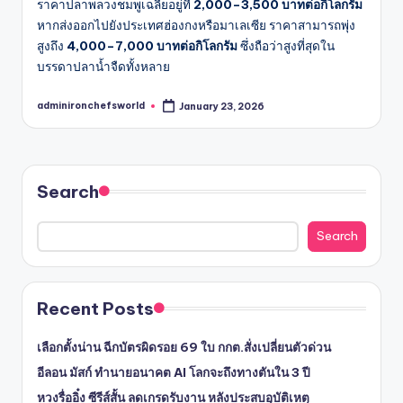
ราคาปลาพลวงชมพูเฉลี่ยอยู่ที่
2,000–3,500 บาทต่อกิโลกรัม
หากส่งออกไปยังประเทศฮ่องกงหรือมาเลเซีย ราคาสามารถพุ่ง
สูงถึง
4,000–7,000 บาทต่อกิโลกรัม
ซึ่งถือว่าสูงที่สุดใน
บรรดาปลาน้ำจืดทั้งหลาย
adminironchefsworld
January 23, 2026
Posted
by
Search
Search
Recent Posts
เลือกตั้งน่าน ฉีกบัตรผิดรอย 69 ใบ กกต.สั่งเปลี่ยนตัวด่วน
อีลอน มัสก์ ทำนายอนาคต AI โลกจะถึงทางตันใน 3 ปี
หวงรื่ออิ๋ง ซีรีส์สั้น ลดเกรดรับงาน หลังประสบอุบัติเหตุ