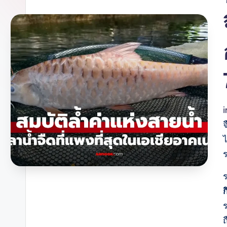
จ
ไ
ร
ก
ถ