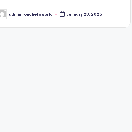
adminironchefsworld
January 23, 2026
osted
y