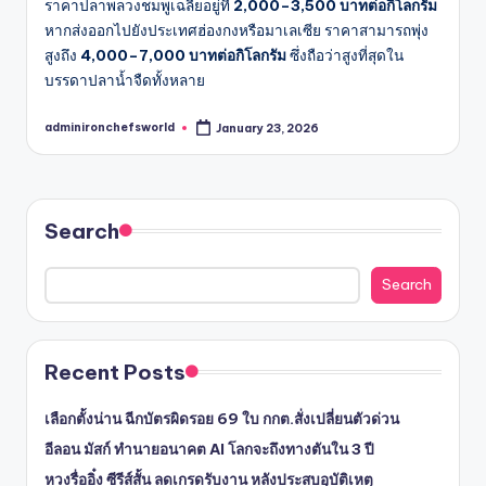
ราคาปลาพลวงชมพูเฉลี่ยอยู่ที่
2,000–3,500 บาทต่อกิโลกรัม
หากส่งออกไปยังประเทศฮ่องกงหรือมาเลเซีย ราคาสามารถพุ่ง
สูงถึง
4,000–7,000 บาทต่อกิโลกรัม
ซึ่งถือว่าสูงที่สุดใน
บรรดาปลาน้ำจืดทั้งหลาย
adminironchefsworld
January 23, 2026
Posted
by
Search
Search
Recent Posts
เลือกตั้งน่าน ฉีกบัตรผิดรอย 69 ใบ กกต.สั่งเปลี่ยนตัวด่วน
อีลอน มัสก์ ทำนายอนาคต AI โลกจะถึงทางตันใน 3 ปี
หวงรื่ออิ๋ง ซีรีส์สั้น ลดเกรดรับงาน หลังประสบอุบัติเหตุ