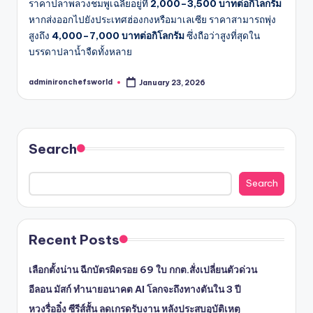
ราคาปลาพลวงชมพูเฉลี่ยอยู่ที่
2,000–3,500 บาทต่อกิโลกรัม
หากส่งออกไปยังประเทศฮ่องกงหรือมาเลเซีย ราคาสามารถพุ่ง
สูงถึง
4,000–7,000 บาทต่อกิโลกรัม
ซึ่งถือว่าสูงที่สุดใน
บรรดาปลาน้ำจืดทั้งหลาย
adminironchefsworld
January 23, 2026
Posted
by
Search
Search
Recent Posts
เลือกตั้งน่าน ฉีกบัตรผิดรอย 69 ใบ กกต.สั่งเปลี่ยนตัวด่วน
อีลอน มัสก์ ทำนายอนาคต AI โลกจะถึงทางตันใน 3 ปี
หวงรื่ออิ๋ง ซีรีส์สั้น ลดเกรดรับงาน หลังประสบอุบัติเหตุ