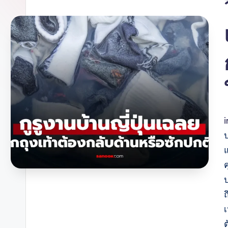
ป
แ
ถ
ต