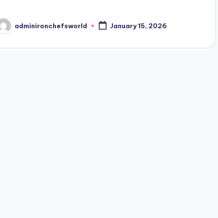
adminironchefsworld
January 15, 2026
osted
y