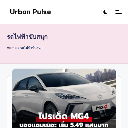
Urban Pulse
Skip
to
content
รถไฟฟ้าขับสนุก
Home
»
รถไฟฟ้าขับสนุก