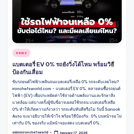
Posted
news
in
แบตเตอรี่ EV 0% รถยังวิ่งได้ไหม พร้อมวิธี
ป้องกันเสื่อม
ขับรถยนต์ไฟฟ้าเพลินจนแบตเตอรี่เหลือ 0% รถจะดับเลยไหม?
ironchefsworld.com - แบตเตอรี่ EV 0%, หลายคนซื้อรถยนต์
ไฟฟ้า (EV) เพื่อประหยัดค่าใช้จ่ายด้านพลังงานและรักษาสิ่ง
แวดล้อม แต่บางครั้งผู้ขับขี่อาจเผลอใช้รถจน แบตเตอรี่เหลือ
0% ทำให้เกิดความกังวลว่า รถจะดับทันทีหรือไม่ วันนี้ Sanook
Auto จะมาอธิบายให้เข้าใจ พร้อมวิธีป้องกัน 0% บนหน้าจอ ไม่
เท่ากับ 0% ของจริง แม้หน้าจอแสดง แบตเตอรี่ 0%…
adminironchefsworld
January 17, 2026
Posted