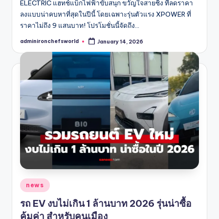
ELECTRIC แฮทช์แบ็กไฟฟ้าขับสนุก ขวัญใจสายซิ่ง ที่ลดราคา
ลงแบบน่าคบหาที่สุดในปีนี้ โดยเฉพาะรุ่นตัวแรง XPOWER ที่
ราคาไม่ถึง 9 แสนบาท! โปรโมชั่นนี้จัดถึง…
adminironchefsworld
January 14, 2026
Posted
by
Posted
news
in
รถ EV งบไม่เกิน 1 ล้านบาท 2026 รุ่นน่าซื้อ
คุ้มค่า สำหรับคนเมือง