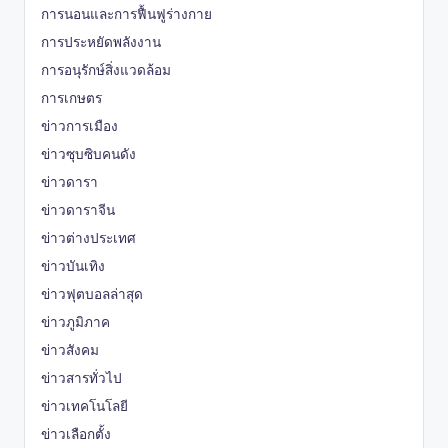
การนอนและการฟื้นฟูร่างกาย
การประหยัดพลังงาน
การอนุรักษ์สิ่งแวดล้อม
การเกษตร
ข่าวการเมือง
ข่าวซุบซิบคนดัง
ข่าวดารา
ข่าวดาราจีน
ข่าวต่างประเทศ
ข่าวบันเทิง
ข่าวฟุตบอลล่าสุด
ข่าวภูมิภาค
ข่าวสังคม
ข่าวสารทั่วไป
ข่าวเทคโนโลยี
ข่าวเลือกตั้ง