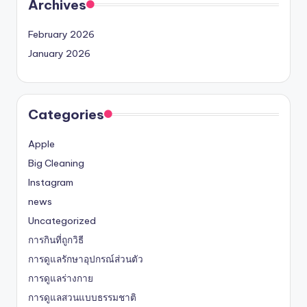
Archives
February 2026
January 2026
Categories
Apple
Big Cleaning
Instagram
news
Uncategorized
การกินที่ถูกวิธี
การดูแลรักษาอุปกรณ์ส่วนตัว
การดูแลร่างกาย
การดูแลสวนแบบธรรมชาติ