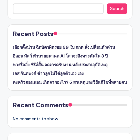
Search
Recent Posts
เลือกตั้งน่าน ฉีกบัตรผิดรอย 69 ใบ กกต.สั่งเปลี่ยนตัวด่วน
อีลอน มัสก์ ทำนายอนาคต AI โลกจะถึงทางตันใน 3 ปี
หวงรื่ออิ๋ง ซีรีส์สั้น ลดเกรดรับงาน หลังประสบอุบัติเหตุ
เอส กันตพงศ์ ข่าวลูกไม่ใช่ลูกตัวเอง เอง
ตะคริวตอนนอน เกิดจากอะไร? 5 สาเหตุและวิธีแก้ไขที่หลายคน
Recent Comments
No comments to show.