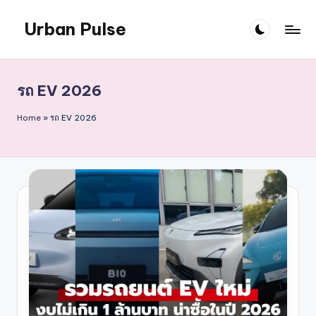
Urban Pulse
Skip
to
content
รถ EV 2026
Home
»
รถ EV 2026