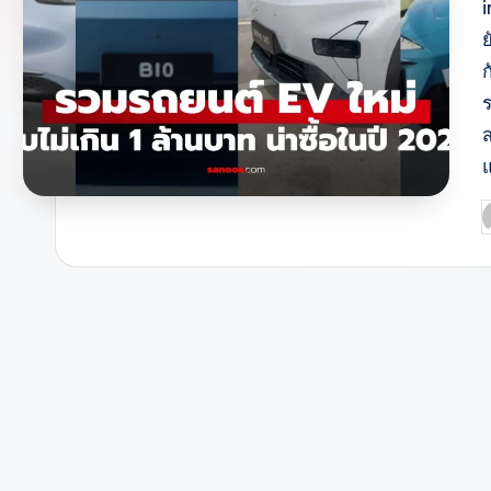
ก
ร
แ
P
b