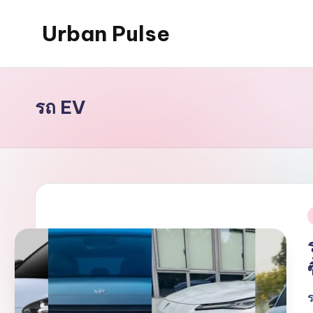
Urban Pulse
Skip
to
content
รถ EV
i