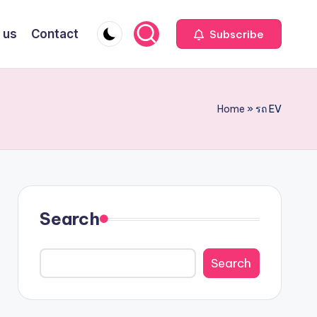
 us
Contact
Subscribe
Home
»
รถ EV
Search
Search