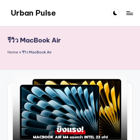
Urban Pulse
Skip
to
content
รีวิว MacBook Air
Home
»
รีวิว MacBook Air