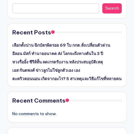
Search
Recent Posts
เลือกตั้งน่าน ฉีกบัตรผิดรอย 69 ใบ กกต.สั่งเปลี่ยนตัวด่วน
อีลอน มัสก์ ทำนายอนาคต AI โลกจะถึงทางตันใน 3 ปี
หวงรื่ออิ๋ง ซีรีส์สั้น ลดเกรดรับงาน หลังประสบอุบัติเหตุ
เอส กันตพงศ์ ข่าวลูกไม่ใช่ลูกตัวเอง เอง
ตะคริวตอนนอน เกิดจากอะไร? 5 สาเหตุและวิธีแก้ไขที่หลายคน
Recent Comments
No comments to show.