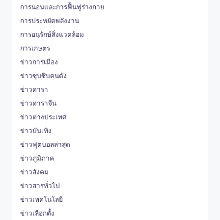
การนอนและการฟื้นฟูร่างกาย
การประหยัดพลังงาน
การอนุรักษ์สิ่งแวดล้อม
การเกษตร
ข่าวการเมือง
ข่าวซุบซิบคนดัง
ข่าวดารา
ข่าวดาราจีน
ข่าวต่างประเทศ
ข่าวบันเทิง
ข่าวฟุตบอลล่าสุด
ข่าวภูมิภาค
ข่าวสังคม
ข่าวสารทั่วไป
ข่าวเทคโนโลยี
ข่าวเลือกตั้ง