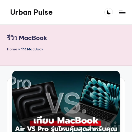
Urban Pulse
Skip
to
content
รีวิว MacBook
Home
»
รีวิว MacBook