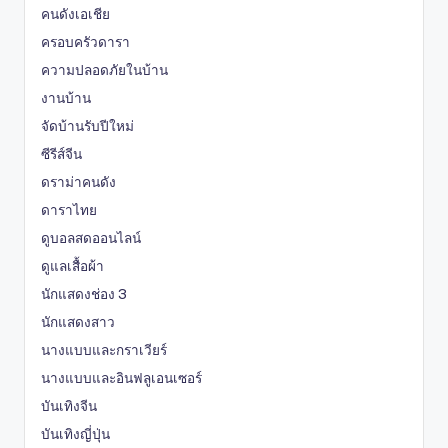
คนดังเอเชีย
ครอบครัวดารา
ความปลอดภัยในบ้าน
งานบ้าน
จัดบ้านรับปีใหม่
ซีรีส์จีน
ดราม่าคนดัง
ดาราไทย
ดูบอลสดออนไลน์
ดูแลเสื้อผ้า
นักแสดงช่อง 3
นักแสดงสาว
นางแบบและกราเวียร์
นางแบบและอินฟลูเอนเซอร์
บันเทิงจีน
บันเทิงญี่ปุ่น