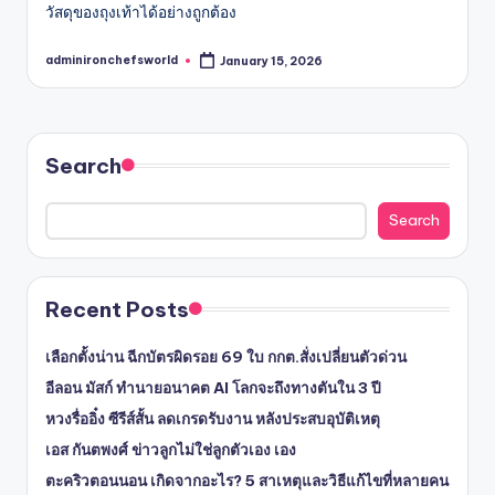
วัสดุของถุงเท้าได้อย่างถูกต้อง
adminironchefsworld
January 15, 2026
Posted
by
Search
Search
Recent Posts
เลือกตั้งน่าน ฉีกบัตรผิดรอย 69 ใบ กกต.สั่งเปลี่ยนตัวด่วน
อีลอน มัสก์ ทำนายอนาคต AI โลกจะถึงทางตันใน 3 ปี
หวงรื่ออิ๋ง ซีรีส์สั้น ลดเกรดรับงาน หลังประสบอุบัติเหตุ
เอส กันตพงศ์ ข่าวลูกไม่ใช่ลูกตัวเอง เอง
ตะคริวตอนนอน เกิดจากอะไร? 5 สาเหตุและวิธีแก้ไขที่หลายคน