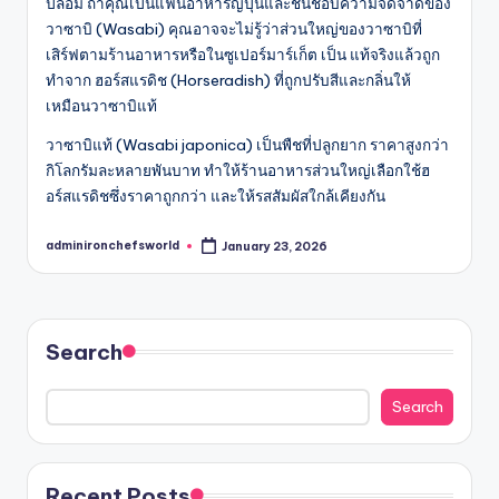
ปลอม ถ้าคุณเป็นแฟนอาหารญี่ปุ่นและชื่นชอบความจี๊ดจ๊าดของ
วาซาบิ (Wasabi) คุณอาจจะไม่รู้ว่าส่วนใหญ่ของวาซาบิที่
เสิร์ฟตามร้านอาหารหรือในซูเปอร์มาร์เก็ต เป็น แท้จริงแล้วถูก
ทำจาก ฮอร์สแรดิช (Horseradish) ที่ถูกปรับสีและกลิ่นให้
เหมือนวาซาบิแท้
วาซาบิแท้ (Wasabi japonica) เป็นพืชที่ปลูกยาก ราคาสูงกว่า
กิโลกรัมละหลายพันบาท ทำให้ร้านอาหารส่วนใหญ่เลือกใช้ฮ
อร์สแรดิชซึ่งราคาถูกกว่า และให้รสสัมผัสใกล้เคียงกัน
adminironchefsworld
January 23, 2026
Posted
by
Search
Search
Recent Posts