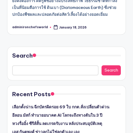
ยังคงต้องการ ศัตรูพืชอย่างมีประสิทธิภาพ วิธีธรรมชาติที่กำลัง
เป็นที่นิยมคือการใช้ ดินเบา (Diatomaceous Earth) ซึ่งช่วย
ปกป้องพืชผลและปลอดภัยต่อสัตว์เลี้ยงได้อย่างยอดเยี่ยม
adminironchefsworld
January 18, 2026
Posted
by
Search
Search
Recent Posts
เลือกตั้งน่าน ฉีกบัตรผิดรอย 69 ใบ กกต.สั่งเปลี่ยนตัวด่วน
อีลอน มัสก์ ทำนายอนาคต AI โลกจะถึงทางตันใน 3 ปี
หวงรื่ออิ๋ง ซีรีส์สั้น ลดเกรดรับงาน หลังประสบอุบัติเหตุ
เอส กันตพงศ์ ข่าวลูกไม่ใช่ลูกตัวเอง เอง