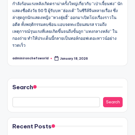
กำลังร้อนแรงหลังเกิดดราม่าครั้งใหญ่เกี่ยวกับ “เป่าเจี้ยนฟง” นัก
แสดงชื่อดังวัย 50 ปี ผู้รับบท “ฮ่องเต้” ในซีรีส์จีนหลายเรื่อง ซึ่ง
ล่าสุดถูกนักแสดงหญิง “หวงฮุ่ยอี๋” ออกมาเปิดโปงเรื่องราวใน
อดีต ทั้งพฤติกรรมคบซ้อน แอบจดทะเบียนสมรส รวมถึง
เหตุการณ์รุนแรงที่เคยเกิดขึ้นจนถึงขั้นถูก “แทงกลางหลัง” ใน
กองถ่าย ทำให้ประเด็นนี้กลายเป็นทอล์กออฟเดอะทาวน์อย่าง
รวดเร็ว
adminironchefsworld
January 18, 2026
Posted
by
Search
Search
Recent Posts