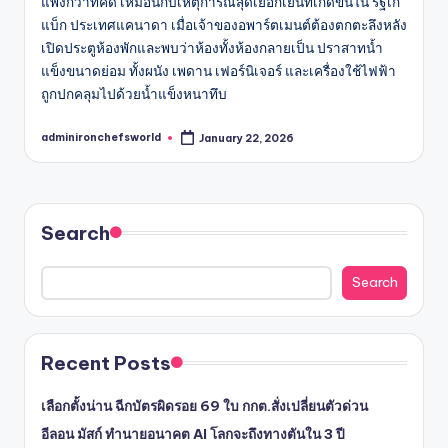
แพงกว่าที่คิด เหมือนกับเหตุการณ์สุดเยือกเย็นที่เกิดขึ้นใน รัฐเก
แบ็ก ประเทศแคนาดา เมื่อเจ้าของอพาร์ตเมนต์ต้องตกตะลึงหลัง
เปิดประตูห้องพักและพบว่าห้องทั้งห้องกลายเป็น ปราสาทน้ำ
แข็งขนาดย่อม ทั้งผนัง เพดาน เฟอร์นิเจอร์ และเครื่องใช้ไฟฟ้า
ถูกปกคลุมไปด้วยน้ำแข็งหนาทึบ
adminironchefsworld
January 22, 2026
Posted
by
Search
Search
Recent Posts
เลือกตั้งน่าน ฉีกบัตรผิดรอย 69 ใบ กกต.สั่งเปลี่ยนตัวด่วน
อีลอน มัสก์ ทำนายอนาคต AI โลกจะถึงทางตันใน 3 ปี