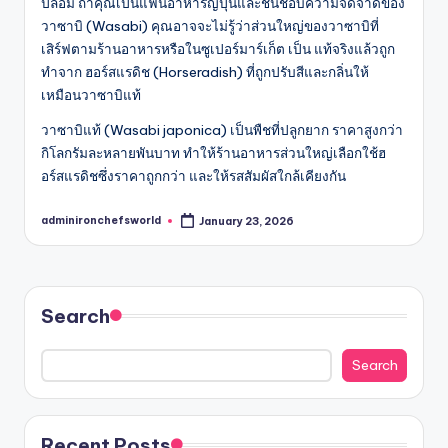
ปลอม ถ้าคุณเป็นแฟนอาหารญี่ปุ่นและชื่นชอบความจี๊ดจ๊าดของ
วาซาบิ (Wasabi) คุณอาจจะไม่รู้ว่าส่วนใหญ่ของวาซาบิที่
เสิร์ฟตามร้านอาหารหรือในซูเปอร์มาร์เก็ต เป็น แท้จริงแล้วถูก
ทำจาก ฮอร์สแรดิช (Horseradish) ที่ถูกปรับสีและกลิ่นให้
เหมือนวาซาบิแท้
วาซาบิแท้ (Wasabi japonica) เป็นพืชที่ปลูกยาก ราคาสูงกว่า
กิโลกรัมละหลายพันบาท ทำให้ร้านอาหารส่วนใหญ่เลือกใช้ฮ
อร์สแรดิชซึ่งราคาถูกกว่า และให้รสสัมผัสใกล้เคียงกัน
adminironchefsworld
January 23, 2026
Posted
by
Search
Search
Recent Posts