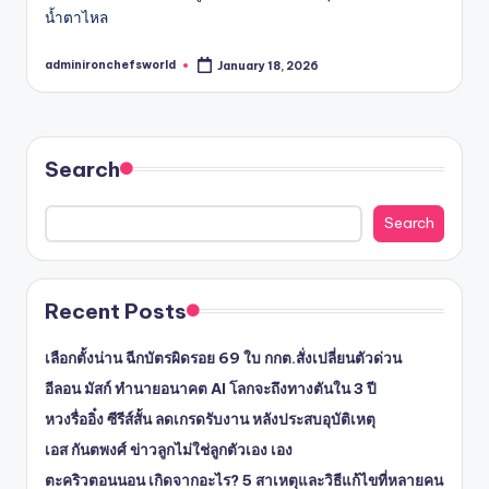
น้ำตาไหล
adminironchefsworld
January 18, 2026
Posted
by
Search
Search
Recent Posts
เลือกตั้งน่าน ฉีกบัตรผิดรอย 69 ใบ กกต.สั่งเปลี่ยนตัวด่วน
อีลอน มัสก์ ทำนายอนาคต AI โลกจะถึงทางตันใน 3 ปี
หวงรื่ออิ๋ง ซีรีส์สั้น ลดเกรดรับงาน หลังประสบอุบัติเหตุ
เอส กันตพงศ์ ข่าวลูกไม่ใช่ลูกตัวเอง เอง
ตะคริวตอนนอน เกิดจากอะไร? 5 สาเหตุและวิธีแก้ไขที่หลายคน