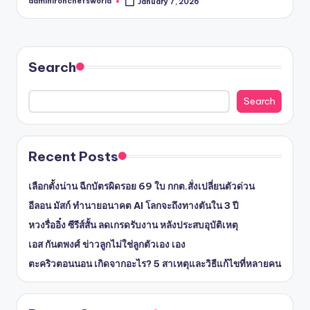
adminironchefsworld
January 7, 2026
Posted
by
Search
Search
Recent Posts
เลือกตั้งน่าน ฉีกบัตรผิดรอย 69 ใบ กกต.สั่งเปลี่ยนตัวด่วน
อีลอน มัสก์ ทำนายอนาคต AI โลกจะถึงทางตันใน 3 ปี
หวงรื่ออิ๋ง ซีรีส์สั้น ลดเกรดรับงาน หลังประสบอุบัติเหตุ
เอส กันตพงศ์ ข่าวลูกไม่ใช่ลูกตัวเอง เอง
ตะคริวตอนนอน เกิดจากอะไร? 5 สาเหตุและวิธีแก้ไขที่หลายคน