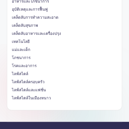
อาหารและโภชนาการ
อุบัติเหตุและการฟื้นฟู
เคล็ดลับการทำความสะอาด
เคล็ดลับสุขภาพ
เคล็ดลับอาหารและเครื่องปรุง
เทคโนโลยี
แม่และเด็ก
โภชนาการ
โรคและอาการ
ไลฟ์สไตล์
ไลฟ์สไตล์ครอบครัว
ไลฟ์สไตล์และแฟชั่น
ไลฟ์สไตล์ในเมืองหนาว