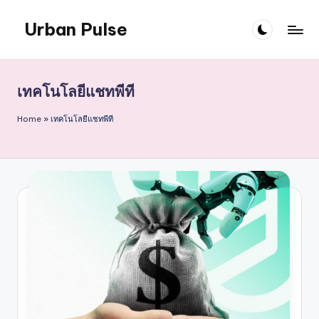
Urban Pulse
Skip
to
content
เทคโนโลยีแชทพีที
Home
»
เทคโนโลยีแชทพีที