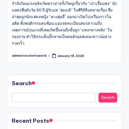
กำลังร้อนแรงหลังเกิดดราม่าครั้งใหญ่เกี่ยวกับ “เป่าเจี้ยนฟง” นัก
แสดงชื่อดังวัย 50 ปี ผู้รับบท “ฮ่องเต้” ในซีรีส์จีนหลายเรื่อง ซึ่ง
ล่าสุดถูกนักแสดงหญิง “หวงฮุ่ยอี๋” ออกมาเปิดโปงเรื่องราวใน
อดีต ทั้งพฤติกรรมคบซ้อน แอบจดทะเบียนสมรส รวมถึง
เหตุการณ์รุนแรงที่เคยเกิดขึ้นจนถึงขั้นถูก “แทงกลางหลัง” ใน
กองถ่าย ทำให้ประเด็นนี้กลายเป็นทอล์กออฟเดอะทาวน์อย่าง
รวดเร็ว
adminironchefsworld
January 18, 2026
Posted
by
Search
Search
Recent Posts