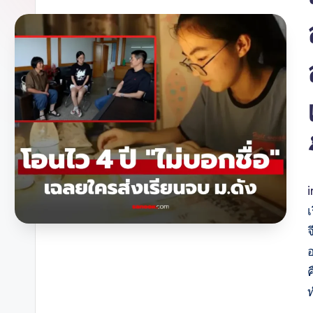
จ
อ
ค