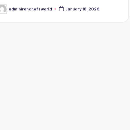
adminironchefsworld
January 18, 2026
osted
y