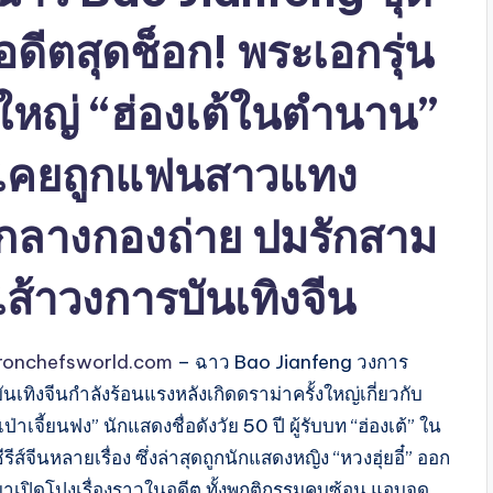
อดีตสุดช็อก! พระเอกรุ่น
ใหญ่ “ฮ่องเต้ในตำนาน”
เคยถูกแฟนสาวแทง
กลางกองถ่าย ปมรักสาม
เส้าวงการบันเทิงจีน
ironchefsworld.com
– ฉาว Bao Jianfeng วงการ
ันเทิงจีนกำลังร้อนแรงหลังเกิดดราม่าครั้งใหญ่เกี่ยวกับ
เป่าเจี้ยนฟง” นักแสดงชื่อดังวัย 50 ปี ผู้รับบท “ฮ่องเต้” ใน
ีรีส์จีนหลายเรื่อง ซึ่งล่าสุดถูกนักแสดงหญิง “หวงฮุ่ยอี๋” ออก
มาเปิดโปงเรื่องราวในอดีต ทั้งพฤติกรรมคบซ้อน แอบจด