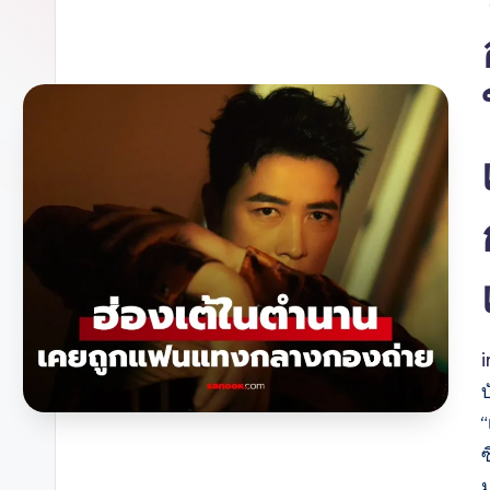
บ
“
ซ