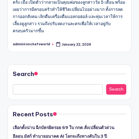
ครั้ง เมื่อ เปิดตัวว่ากลายเป็นคุณพ่อของลูกสาววัย 5 เดือน พร้อม
เผยว่าการมีครอบครัวทำให้ชีวิตเปลี่ยนไปอย่างมาก ทั้งการลด
การออกสังคม เลิกดื่มเครื่องดื่มแอลกอฮอล์ และทุ่มเวลาให้การ
เลี้ยงดูลูกสาว รวมถึงปรับลดงานละครเพื่อให้เวลาอยู่กับ
ครอบครัวมากขึ้น
adminironchefsworld
January 22, 2026
Posted
by
Search
Search
Recent Posts
เลือกตั้งน่าน ฉีกบัตรผิดรอย 69 ใบ กกต.สั่งเปลี่ยนตัวด่วน
อีลอน มัสก์ ทำนายอนาคต AI โลกจะถึงทางตันใน 3 ปี