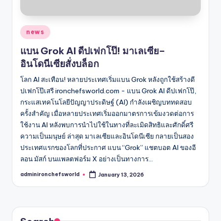
Posted
news
in
แบน Grok AI ดีปเฟกโป๊! มาเลเซีย–
อินโดนีเซียสั่งบล็อก
โลก AI สะเทือน! หลายประเทศเริ่มแบน Grok หลังถูกใช้สร้างดี
ปเฟกโป๊เสรี ironchefsworld.com - แบน Grok AI ดีปเฟกโป๊,
กระแสเทคโนโลยีปัญญาประดิษฐ์ (AI) กำลังเผชิญบททดสอบ
ครั้งสำคัญ เมื่อหลายประเทศเริ่มออกมาตรการเข้มงวดต่อการ
ใช้งาน AI หลังพบการนำไปใช้ในทางที่ละเมิดสิทธิและศักดิ์ศรี
ความเป็นมนุษย์ ล่าสุด มาเลเซียและอินโดนีเซีย กลายเป็นสอง
ประเทศแรกของโลกที่ประกาศ แบน “Grok” แชตบอต AI ของอี
ลอน มัสก์ บนแพลตฟอร์ม X อย่างเป็นทางการ…
adminironchefsworld
January 13, 2026
Posted
by