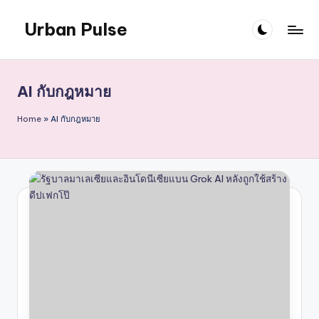
Urban Pulse
Skip
to
content
AI กับกฎหมาย
Home
»
AI กับกฎหมาย