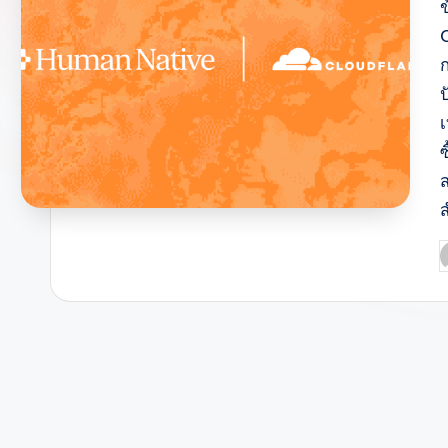
C
ส
P
b