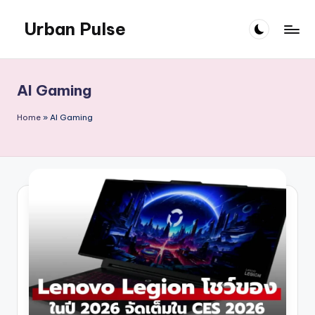
Urban Pulse
Skip
to
content
AI Gaming
Home
»
AI Gaming