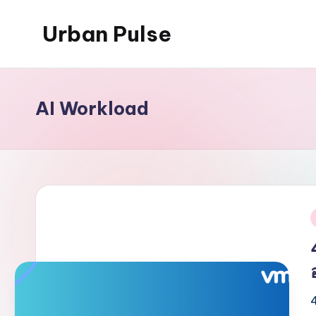
Urban Pulse
Skip
to
content
AI Workload
i