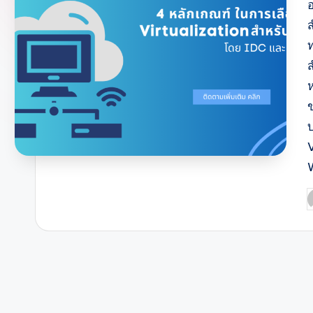
V
P
b