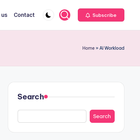
 us
Contact
Subscribe
Home
»
AI Workload
Search
Search